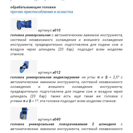
обрабатывающие головки
прочие приспособления и оснастка
артикул
a010
головка универсальная
с автоматическим зажимом инструмента,
системой независимого охлаждения и внешнего охлаждения
инструмента; предварительно подготовлена для подачи сож и
воздуха через шпиндель (20 бар). подходит всем моделям
станков.
артикул
a012
головка универсальная индексируемая
на углы
α
и
β
= 2,5º с
автоматическим зажимом инструмента, системой независимого
охлаждения и внешнего охлаждения инструмента;
предварительно подготовлена для подачи сож и воздуха через
шпиндель (20 бар). также есть ещё такая же головка с
углами
α
и
β
= 1º. эта головка подходит всем моделям станков.
артикул
a040
головка универсальная поворачиваемая 2 шпинделя
с
автоматическим зажимом инструмента, системой независимого