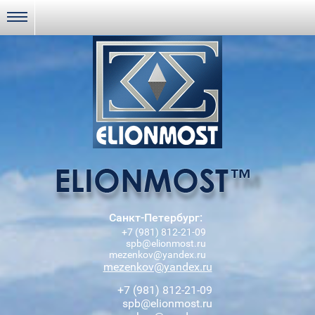
Санкт-Петербург:
+7 (981) 812-21-09
spb@elionmost.ru
mezenkov@yandex.ru
mezenkov@yandex.ru
+7 (981) 812-21-09
spb@elionmost.ru