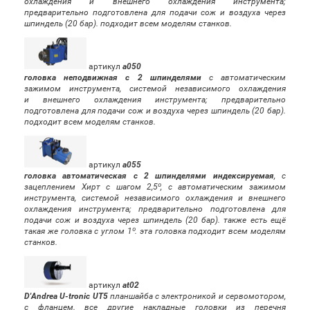
охлаждения и внешнего охлаждения инструмента;
предварительно подготовлена для подачи сож и воздуха через
шпиндель (20 бар). подходит всем моделям станков.
артикул
a050
головка неподвижная с 2 шпинделями
с автоматическим
зажимом инструмента, системой независимого охлаждения
и внешнего охлаждения инструмента; предварительно
подготовлена для подачи сож и воздуха через шпиндель (20 бар).
подходит всем моделям станков.
артикул
a055
головка автоматическая с 2 шпинделями индексируемая
, с
зацеплением Хирт
с шагом
2,5º, с автоматическим зажимом
инструмента, системой независимого охлаждения и внешнего
охлаждения инструмента; предварительно подготовлена для
подачи сож и воздуха через шпиндель (20 бар). также есть ещё
такая же головка с углом
1º. эта головка подходит всем моделям
станков.
артикул
at02
D'Andrea U-tronic UT5
планшайба с электроникой и сервомотором,
с фланцем. все другие накладные головки из перечня