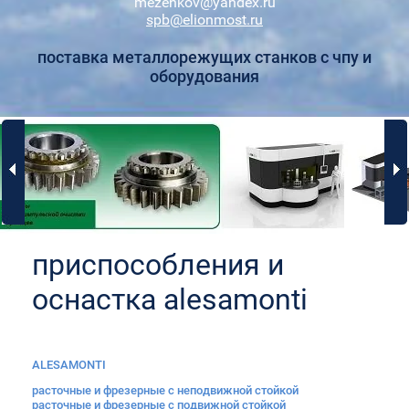
mezenkov@yandex.ru
spb@elionmost.ru
поставка металлорежущих станков с чпу и
оборудования
приспособления и
оснастка alesamonti
ALESAMONTI
расточные и фрезерные с неподвижной стойкой
расточные и фрезерные с подвижной стойкой