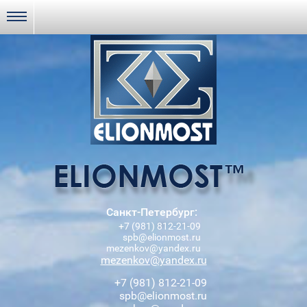
Санкт-Петербург:
+7 (981) 812-21-09
spb@elionmost.ru
mezenkov@yandex.ru
mezenkov@yandex.ru
+7 (981) 812-21-09
spb@elionmost.ru