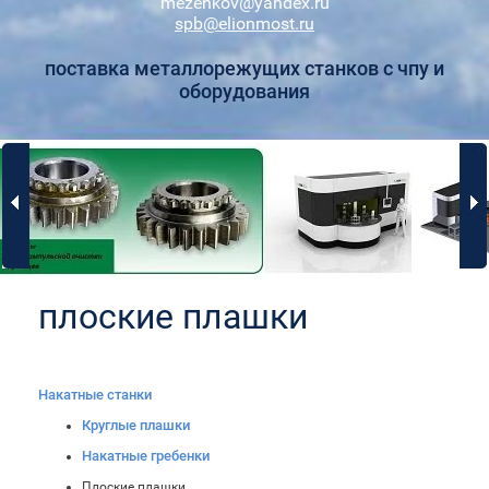
mezenkov@yandex.ru
spb@elionmost.ru
поставка металлорежущих станков с чпу и
оборудования
плоские плашки
Накатные станки
Круглые плашки
Накатные гребенки
Плоские плашки